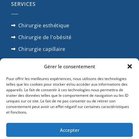
SERVICES
Chirurgie esthétique
Chirurgie de l'obésité
Chirurgie capillaire
Chirrugie dentaire
Gérer le consentement
SUIVEZ NOUS
Pour offrir les meilleures expériences, nous utilisons des technologies
telles que les cookies pour stocker et/ou accéder aux informations des
appareils. Le fait de consentir à ces technologies nous permettra de
traiter des données telles que le comportement de navigation ou les ID
uniques sur ce site. Le fait de ne pas consentir ou de retirer son
consentement peut avoir un effet négatif sur certaines caractéristiques
et fonctions.
Accepter