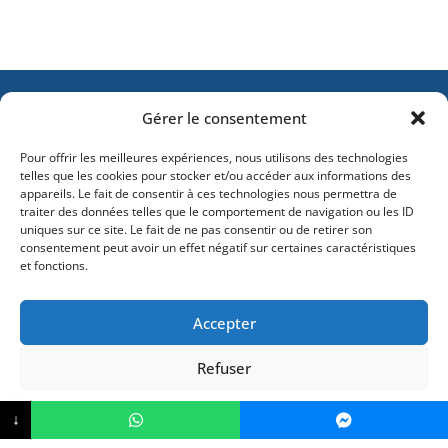
Gérer le consentement
SEJOUR MEDICAL
Pour offrir les meilleures expériences, nous utilisons des technologies
telles que les cookies pour stocker et/ou accéder aux informations des
appareils. Le fait de consentir à ces technologies nous permettra de
traiter des données telles que le comportement de navigation ou les ID
104 route de Hochfelden – 67200 STRASBOURG
uniques sur ce site. Le fait de ne pas consentir ou de retirer son
consentement peut avoir un effet négatif sur certaines caractéristiques
Contact
et fonctions.
Téléphone : 01 86 51 01 40
Accepter
WhatsApp : 07 45 20 30 35
Refuser
SERVICES
Déclaration de confidentialité
Impressum
↓