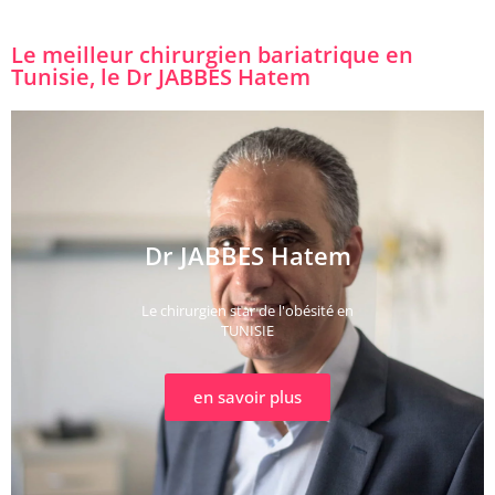
Le meilleur chirurgien bariatrique en
Tunisie, le Dr JABBES Hatem
Dr JABBES Hatem
Le chirurgien star de l'obésité en
TUNISIE
en savoir plus