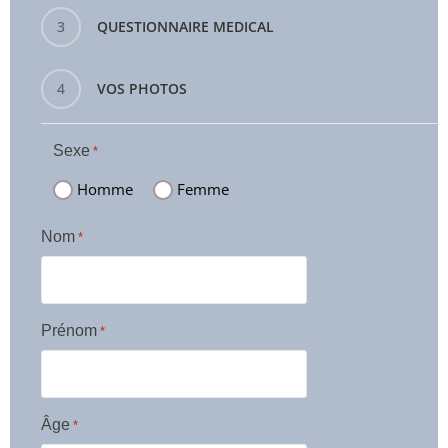
3
QUESTIONNAIRE MEDICAL
4
VOS PHOTOS
Sexe
*
Homme
Femme
Nom
*
Prénom
*
Âge
*