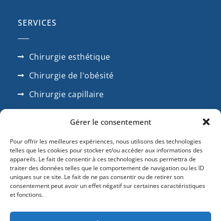
SERVICES
Chirurgie esthétique
Chirurgie de l'obésité
Chirurgie capillaire
Chirrugie dentaire
Gérer le consentement
SUIVEZ NOUS
Pour offrir les meilleures expériences, nous utilisons des technologies
telles que les cookies pour stocker et/ou accéder aux informations des
appareils. Le fait de consentir à ces technologies nous permettra de
traiter des données telles que le comportement de navigation ou les ID
uniques sur ce site. Le fait de ne pas consentir ou de retirer son
consentement peut avoir un effet négatif sur certaines caractéristiques
et fonctions.