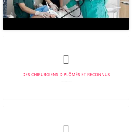
DES CHIRURGIENS DIPLÔMÉS ET RECONNUS
5 années minimum d’expériences Diplômés et en formation continue