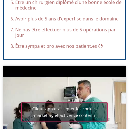
Être un chirurgien diplômé d’une bonne école de
médecine
Avoir plus de 5 ans d’expertise dans le domaine
Ne pas être effectuer plus de 5 opérations par
jour
Être sympa et pro avec nos patient.es 🙂
Cliquez pour accepter les cookies
marketing et activer ce contenu