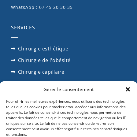
WhatsApp : 07 45 20 30 35
SERVICES
Chirurgie esthétique
Chirurgie de l'obésité
Chirurgie capillaire
Chirrugie dentaire
Gérer le consentement
SUIVEZ NOUS
Pour offrir les meilleures expériences, nous utilisons des technologies
telles que les cookies pour stocker et/ou accéder aux informations des
appareils. Le fait de consentir à ces technologies nous permettra de
traiter des données telles que le comportement de navigation ou les ID
uniques sur ce site. Le fait de ne pas consentir ou de retirer son
consentement peut avoir un effet négatif sur certaines caractéristiques
et fonctions.