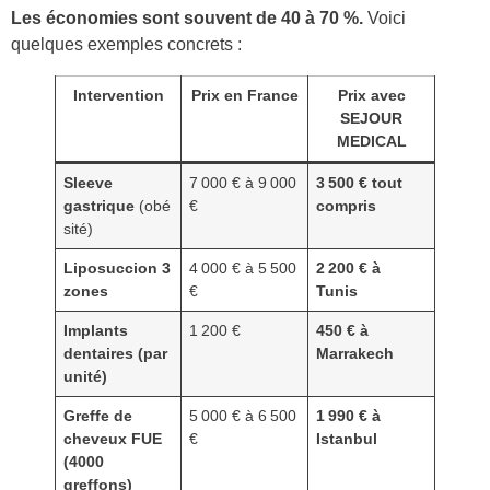
Les économies sont souvent de 40 à 70 %.
Voici
quelques exemples concrets :
Intervention
Prix en France
Prix avec
SEJOUR
MEDICAL
Sleeve
7 000 € à 9 000
3 500 € tout
gastrique
(obé
€
compris
sité)
Liposuccion 3
4 000 € à 5 500
2 200 € à
zones
€
Tunis
Implants
1 200 €
450 € à
dentaires (par
Marrakech
unité)
Greffe de
5 000 € à 6 500
1 990 € à
cheveux FUE
€
Istanbul
(4000
greffons)