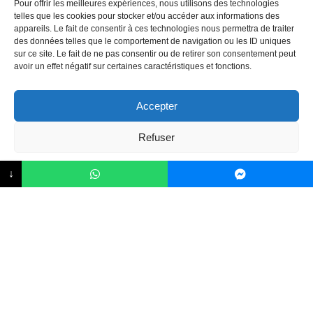
Pour offrir les meilleures expériences, nous utilisons des technologies
telles que les cookies pour stocker et/ou accéder aux informations des
appareils. Le fait de consentir à ces technologies nous permettra de traiter
Chirurgie esthétique
des données telles que le comportement de navigation ou les ID uniques
sur ce site. Le fait de ne pas consentir ou de retirer son consentement peut
Chirurgie de l'obésité
avoir un effet négatif sur certaines caractéristiques et fonctions.
Chirurgie capillaire
Accepter
Chirrugie dentaire
Refuser
SUIVEZ NOUS
Déclaration de confidentialité
Impressum
↓
Créé avec
par KADA Copyright