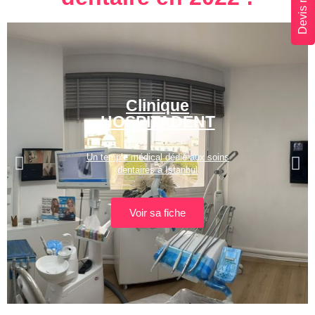
Devis rapide
Clinique
HOSPITADENT
Un temple médical dédié aux soins
dentaires à Istanbul
Voir sa fiche