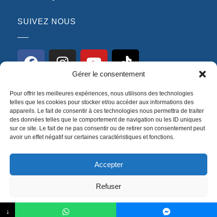
SUIVEZ NOUS
Gérer le consentement
Pour offrir les meilleures expériences, nous utilisons des technologies
telles que les cookies pour stocker et/ou accéder aux informations des
appareils. Le fait de consentir à ces technologies nous permettra de traiter
Créé avec
par KADA Copyright
des données telles que le comportement de navigation ou les ID uniques
sur ce site. Le fait de ne pas consentir ou de retirer son consentement peut
SEJOUR MEDICAL. Tous droits réservés |
Mentions
avoir un effet négatif sur certaines caractéristiques et fonctions.
légales
|
Plan de site
Accepter
Refuser
Déclaration de confidentialité
Impressum
↓