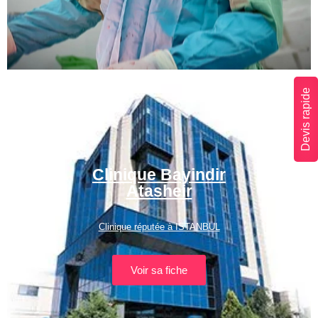
Devis rapide
Clinique Bayindir
Atasheir
Clinique réputée à ISTANBUL
Voir sa fiche