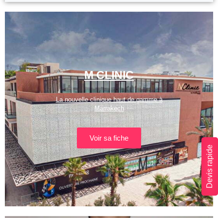
M CLINIC
La nouvelle clinique haut de gamme à
Marrakech
Voir sa fiche
Devis rapide