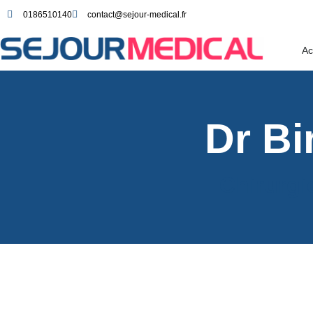
0186510140
contact@sejour-medical.fr
Ac
Dr B
Chirurgi