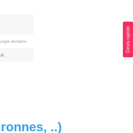
Devis rapide
urgie dentaire
UL
ronnes, ..)