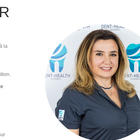
ER
à la
tion.
ne
sur