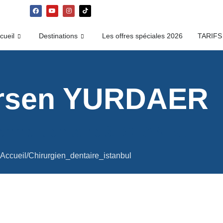
cueil
Destinations
Les offres spéciales 2026
TARIFS
irsen YURDAER
enne dentaire à ISTANBUL
Accueil/Chirurgien_dentaire_istanbul